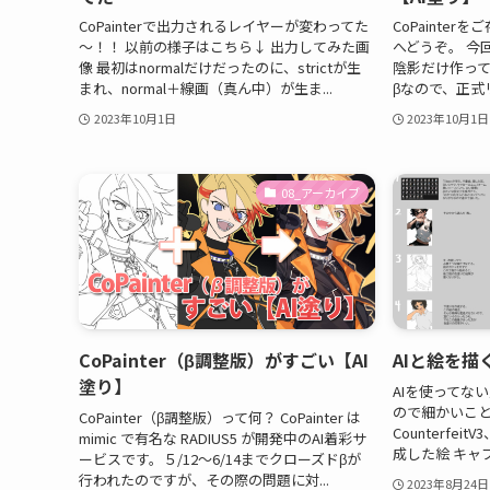
CoPainterで出力されるレイヤーが変わってた
CoPainte
～！！ 以前の様子はこちら↓ 出力してみた画
へどうぞ。 今回
像 最初はnormalだけだったのに、strictが生
陰影だけ作っ
まれ、normal＋線画（真ん中）が生ま...
βなので、正式リ
2023年10月1日
2023年10月1日
08_アーカイブ
CoPainter（β調整版）がすごい【AI
AIと絵を描
塗り】
AIを使ってな
ので細かいこと
CoPainter（β調整版）って何？ CoPainter は
CounterfeitV
mimic で有名な RADIUS5 が開発中のAI着彩サ
成した絵 キャプ
ービスです。５/12～6/14までクローズドβが
行われたのですが、その際の問題に対...
2023年8月24日