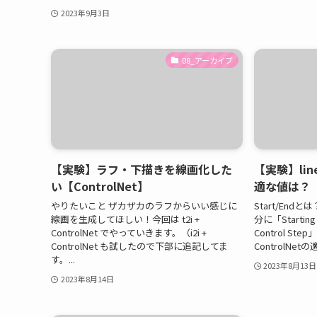
2023年9月3日
08_アーカイブ
【実験】ラフ・下描きを線画化した
【実験】line
い【ControlNet】
適な値は？【C
やりたいこと ザカザカのラフからいい感じに
Start/Endと
線画を生成してほしい！今回は t2i +
分に「Starting 
ControlNet でやっていきます。（i2i +
Control 
ControlNet も試したので下部に追記してま
ControlNe
す。...
2023年8月13日
2023年8月14日