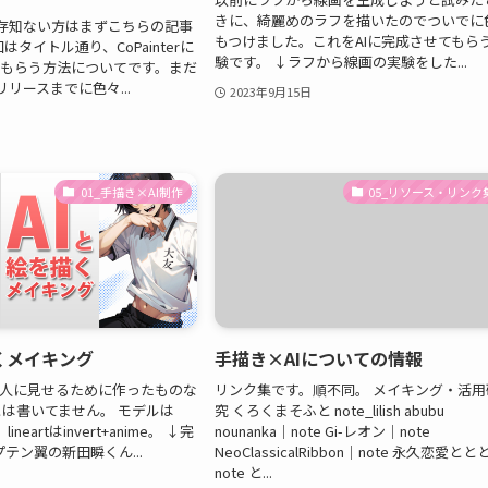
きに、綺麗めのラフを描いたのでついでに
rをご存知ない方はまずこちらの記事
もつけました。これをAIに完成させてもら
はタイトル通り、CoPainterに
験です。 ↓ラフから線画の実験をした...
てもらう方法についてです。まだ
リースまでに色々...
2023年9月15日
01_手描き×AI制作
05_リソース・リンク
くメイキング
手描き×AIについての情報
い人に見せるために作ったものな
リンク集です。順不同。 メイキング・活用
は書いてません。 モデルは
究 くろくまそふと note_lilish abubu
3、lineartはinvert+anime。 ↓完
nounanka｜note Gi-レオン｜note
テン翼の新田瞬くん...
NeoClassicalRibbon｜note 永久恋愛とと
note と...