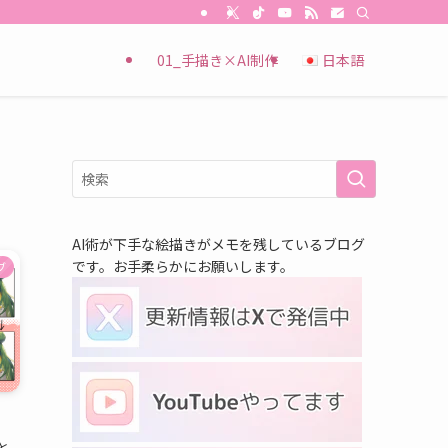
01_手描き×AI制作
日本語
AI術が下手な絵描きがメモを残しているブログ
です。お手柔らかにお願いします。
ブ
く
と