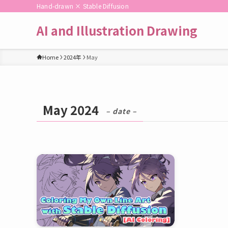
Hand-drawn × Stable Diffusion
AI and Illustration Drawing
Home
2024年
May
May 2024
– date –