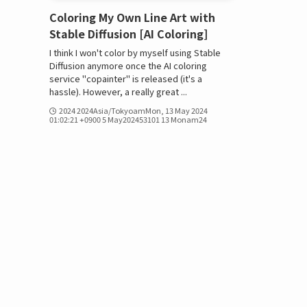
Coloring My Own Line Art with
Stable Diffusion [AI Coloring]
I think I won't color by myself using Stable
Diffusion anymore once the AI coloring
service "copainter" is released (it's a
hassle). However, a really great ...
2024 2024Asia/TokyoamMon, 13 May 2024
01:02:21 +0900 5 May202453101 13 Monam24